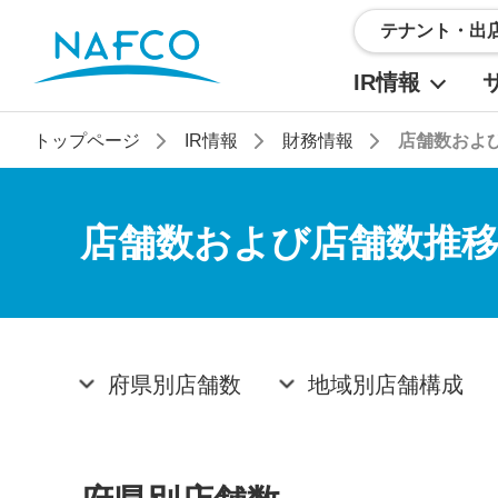
テナント・出
IR情報
わせ
トップページ
IR情報
財務情報
店舗数およ
店舗数および店舗数推
府県別店舗数
地域別店舗構成