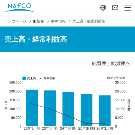
ュー
せ
トップページ
IR情報
財務情報
売上高・経常利益高
売上高・経常利益高
純資産・総資産へ